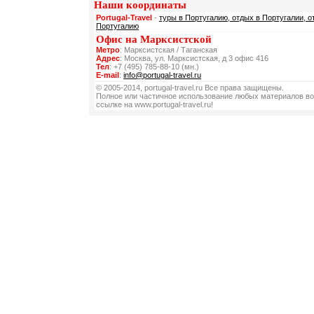
Наши координаты
Portugal-Travel
-
туры в Португалию, отдых в Португалии, о
Португалию
Офис на Марксистской
Метро
: Марксистская / Таганская
Адрес
: Москва, ул. Марксистская, д 3 офис 416
Тел
: +7 (495) 785-88-10 (мн.)
E-mail
:
info@portugal-travel.ru
© 2005-2014, portugal-travel.ru Все права защищены.
Полное или частичное использование любых материалов во
ссылке на www.portugal-travel.ru!