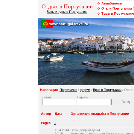
Авиабилеты
Отдых в Португалии
Отели Португалии
(
Визы и туры в Португалию
Туры в Португалию
Навигация
:
Португалия
/
форум
/
Брак в Португалии
/ Оргаг
Логин:
Пароль:
Автор
Дата
Оргагнизую свадьбы в Португалии
Pages
:
1
13.4.2014
Всем добрый день!
19:19
Меня зовут Анастасия Иванова, я частны