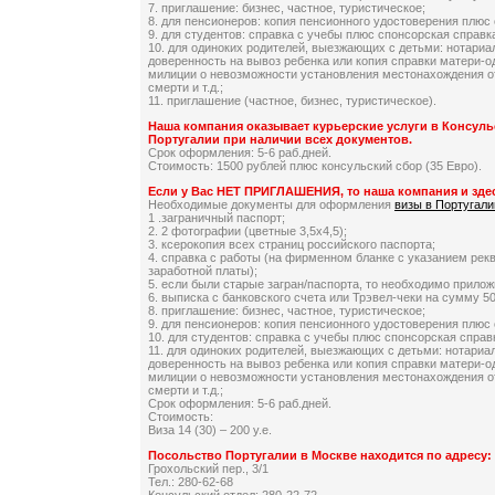
7. приглашение: бизнес, частное, туристическое;
8. для пенсионеров: копия пенсионного удостоверения плюс 
9. для студентов: справка с учебы плюс спонсорская справк
10. для одиноких родителей, выезжающих с детьми: нотариа
доверенность на вывоз ребенка или копия справки матери-о
милиции о невозможности установления местонахождения от
смерти и т.д.;
11. приглашение (частное, бизнес, туристическое).
Наша компания оказывает курьерские услуги в Консуль
Португалии при наличии всех документов.
Срок оформления: 5-6 раб.дней.
Стоимость: 1500 рублей плюс консульский сбор (35 Евро).
Если у Вас НЕТ ПРИГЛАШЕНИЯ, то наша компания и зде
Необходимые документы для оформления
визы в Португал
1 .заграничный паспорт;
2. 2 фотографии (цветные 3,5х4,5);
3. ксерокопия всех страниц российского паспорта;
4. справка с работы (на фирменном бланке с указанием рек
заработной платы);
5. если были старые загран/паспорта, то необходимо прило
6. выписка с банковского счета или Трэвел-чеки на сумму 50
8. приглашение: бизнес, частное, туристическое;
9. для пенсионеров: копия пенсионного удостоверения плюс 
10. для студентов: справка с учебы плюс спонсорская справ
11. для одиноких родителей, выезжающих с детьми: нотариа
доверенность на вывоз ребенка или копия справки матери-о
милиции о невозможности установления местонахождения от
смерти и т.д.;
Срок оформления: 5-6 раб.дней.
Стоимость:
Виза 14 (30) – 200 у.е.
Посольство Португалии в Москве находится по адресу:
Грохольский пер., 3/1
Тел.: 280-62-68