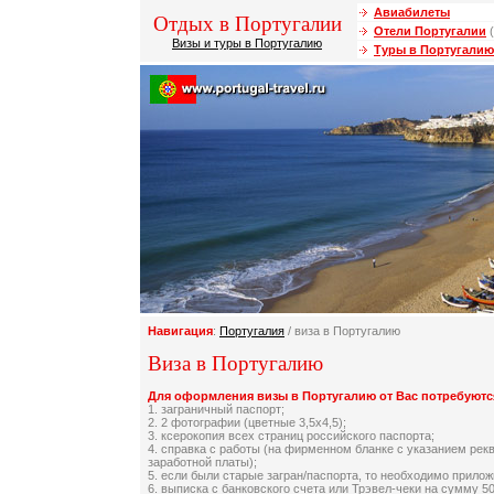
Авиабилеты
Отдых в Португалии
Отели Португалии
(
Визы и туры в Португалию
Туры в Португалию
Навигация
:
Португалия
/ виза в Португалию
Виза в Португалию
Для оформления визы в Португалию от Вас потребуют
1. заграничный паспорт;
2. 2 фотографии (цветные 3,5х4,5);
3. ксерокопия всех страниц российского паспорта;
4. справка с работы (на фирменном бланке с указанием рек
заработной платы);
5. если были старые загран/паспорта, то необходимо прило
6. выписка с банковского счета или Трэвел-чеки на сумму 50