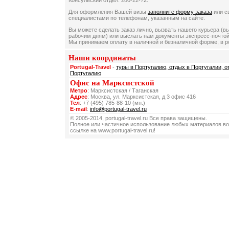
Консульский отдел: 280-22-72.
Для оформления Вашей визы
заполните форму заказа
или с
специалистами по телефонам, указанным на сайте.
Вы можете сделать заказ лично, вызвать нашего курьера (в
рабочим дням) или выслать нам документы экспресс-почтой
Мы принимаем оплату в наличной и безналичной форме, в р
Наши координаты
Portugal-Travel
-
туры в Португалию, отдых в Португалии, о
Португалию
Офис на Марксистской
Метро
: Марксистская / Таганская
Адрес
: Москва, ул. Марксистская, д 3 офис 416
Тел
: +7 (495) 785-88-10 (мн.)
E-mail
:
info@portugal-travel.ru
© 2005-2014, portugal-travel.ru Все права защищены.
Полное или частичное использование любых материалов во
ссылке на www.portugal-travel.ru!