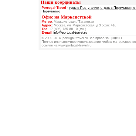
Наши координаты
Portugal-Travel
-
туры в Португалию, отдых в Португалии, о
Португалию
Офис на Марксистской
Метро
: Марксистская / Таганская
Адрес
: Москва, ул. Марксистская, д 3 офис 416
Тел
: +7 (495) 785-88-10 (мн.)
E-mail
:
info@portugal-travel.ru
© 2005-2014, portugal-travel.ru Все права защищены.
Полное или частичное использование любых материалов во
ссылке на www.portugal-travel.ru!