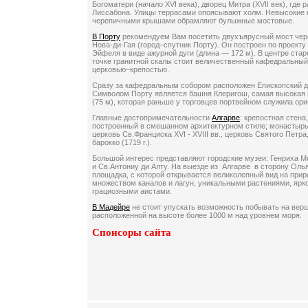
Богоматери (начало XVI века), дворец Митра (XVII век), где
Лиссабона. Улицы террасами опоясывают холм. Невысокие 
черепичными крышами обрамляют булыжные мостовые.
В Порту
рекомендуем Вам посетить двухъярусный мост чере
Нова-ди-Гая (город–спутник Порту). Он построен по проект
Эйфеля в виде ажурной дуги (длина — 172 м). В центре стар
точке гранитной скалы стоит величественный кафедральный с
церковью–крепостью.
Сразу за кафедральным собором расположен Епископский д
Символом Порту является башня Клеригош, самая высокая 
(75 м), которая раньше у торговцев портвейном служила ори
Главные достопримечательности
Алгарве
: крепостная стена
построенный в смешанном архитектурном стиле; монастырь 
церковь Св.Франциска XVI - XVIII вв., церковь Святого Петра
барокко (1719 г.).
Большой интерес представляют городские музеи: Генриха М
и Св.Антониу ди Алту. На выезде из Алгарве в сторону Ол
площадка, с которой открывается великолепный вид на при
множеством каналов и лагун, уникальными растениями, ярк
грациозными аистами.
В Мадейре
не стоит упускать возможность побывать на вер
расположенной на высоте более 1000 м над уровнем моря.
Спонсоры сайта