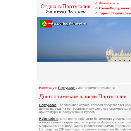
Авиабилеты
Отдых в Португалии
Отели Португалии
(
Визы и туры в Португалию
Туры в Португалию
Навигация
:
Португалия
/ достопримечательности
Достопримечательности Португалии
Португалия
– величайшая страна, которая представляет со
ценность, ведь на ее территории сохранилось огромное кол
архитектурных сооружений и музеев.
В Лиссабоне
, в его восточной части Вы сможете увидеть в
а также самый старый квартал города — Алфама, когда-то це
мавританского города. Здесь расположена самая старинная
Патриаршая (XII век). К достопримечательностям Лиссабона