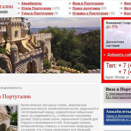
Авиабилеты
Виза в Португалию
Фор
галии
Отели Португалии
(123)
Поиск попутчика
(69)
Фот
галию
Туры в Португалию
(9)
Отзывы о Португалии
(16)
Кон
Добавить сай
 недвижимость
Виза в Пор
С приглашением 
в Португалии
Без приглашения 
Белоснежные песчаные пляжи, живописные
курортные места, великолепная кухня, радушный и
Авиабилеты
гостеприимный народ, сравнительно невысокие
цены на недвижимость, стабильная экономика
Заказ и брониро
делают Португалию очень заманчивой страной для
авиабилетов от 2
отдыха и проживания в ней. Благодаря своему
великолепному климату и отличным природным
условиям эта страна привлекает всё больший