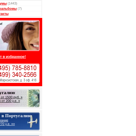
умы
(1443)
оальбомы
(7)
такты
т в избранное!
тугалию
от 1500 руб. »
от 200 у.е. »
 в Португалию
вание
70 у.е. »»