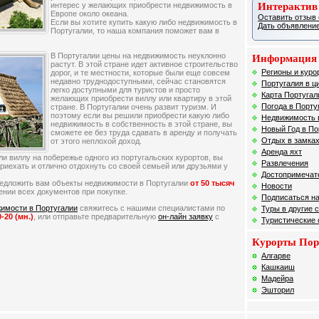
Интерактив
интерес у желающих приобрести недвижимость в
Европе около океана.
Оставить отзыв 
Если вы хотите купить какую либо недвижимость в
Дать объявление
Португалии, то наша компания поможет вам в
В Португалии цены на недвижимость неуклонно
Информация 
растут. В этой стране идет активное строительство
Регионы и куро
дорог, и те местности, которые были еще совсем
недавно труднодоступными, сейчас становятся
Португалия в ц
легко доступными для туристов и просто
Карта Португал
желающих приобрести виллу или квартиру в этой
Погода в Порту
стране. В Португалии очень развит туризм. И
поэтому если вы решили приобрести какую либо
Недвижимость 
недвижимость в собственность в этой стране, вы
Новый Год в По
сможете ее без труда сдавать в аренду и получать
Отдых в замках
от этого неплохой доход.
Аренда яхт
и виллу на побережье одного из португальских курортов, вы
Развлечения
риехать и отлично отдохнуть со своей семьей или друзьями у
Достопримечат
едложить вам объекты недвижимости в Португалии
от 50 тысяч
Новости
нии всех документов при покупке.
Подписаться на
имости в Португалии
свяжитесь с нашими специалистами по
Туры в другие 
0-20 (мн.)
, или отправьте предварительную
он-лайн заявку
с
Туристические
Курорты Пор
Алгарве
Кашкаиш
Мадейра
Эшторил