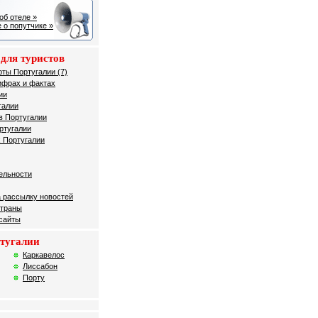
об отеле »
 о попутчике »
для туристов
рты Португалии (7)
ифрах и фактах
ии
галии
в Португалии
ртугалии
 Португалии
ельности
 рассылку новостей
страны
 сайты
тугалии
Каркавелос
Лиссабон
Порту