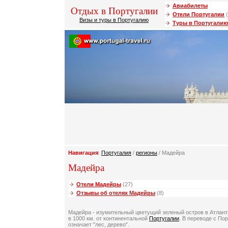
Авиабилеты
Отдых в Португалии
Отели Португалии
(
Визы и туры в Португалию
Туры в Португалию
Навигация
:
Португалия
/
регионы
/ Мадейра
Мадейра
Отели Мадейры
(27)
Отзывы об отелях Мадейры
(8)
Мадейра - изумительный цветущий зеленый остров в Атлант
в 1000 км. от континентальной
Португалии
. В переводе с По
означает "лес, дерево".