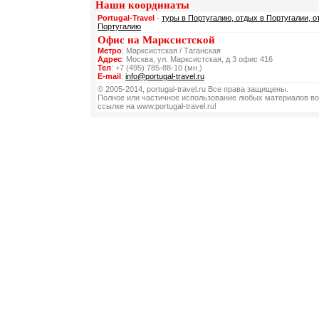
Наши координаты
Portugal-Travel
-
туры в Португалию, отдых в Португалии, о
Португалию
Офис на Марксистской
Метро
: Марксистская / Таганская
Адрес
: Москва, ул. Марксистская, д 3 офис 416
Тел
: +7 (495) 785-88-10 (мн.)
E-mail
:
info@portugal-travel.ru
© 2005-2014, portugal-travel.ru Все права защищены.
Полное или частичное использование любых материалов во
ссылке на www.portugal-travel.ru!