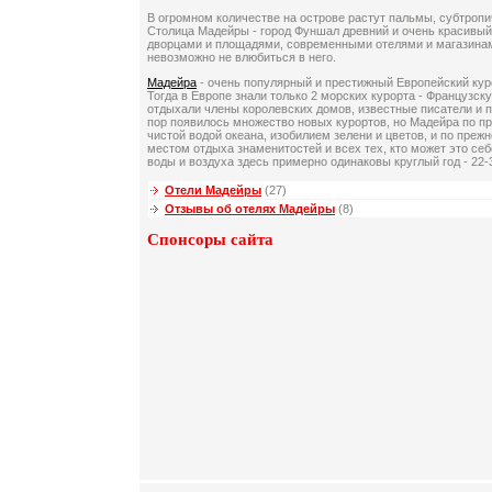
В огромном количестве на острове растут пальмы, субтропи
Столица Мадейры - город Фуншал древний и очень красивый
дворцами и площадями, современными отелями и магазинам
невозможно не влюбиться в него.
Мадейра
- очень популярный и престижный Европейский куро
Тогда в Европе знали только 2 морских курорта - Французск
отдыхали члены королевских домов, известные писатели и п
пор появилось множество новых курортов, но Мадейра по п
чистой водой океана, изобилием зелени и цветов, и по пре
местом отдыха знаменитостей и всех тех, кто может это се
воды и воздуха здесь примерно одинаковы круглый год - 22-3
Отели Мадейры
(27)
Отзывы об отелях Мадейры
(8)
Спонсоры сайта