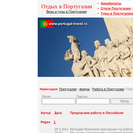
Авиабилеты
Отдых в Португалии
Отели Португалии
(
Визы и туры в Португалию
Туры в Португалию
Навигация
:
Португалия
/
форум
/
Работа в Португалии
/ Пре
Логин:
Пароль:
Автор
Дата
Предлагаем работу в Лиссабоне
Pages
:
1
28.3.2012
Молодая Компания приглашает на работу
19:20
Мы ищем сотрудников с активной жизне