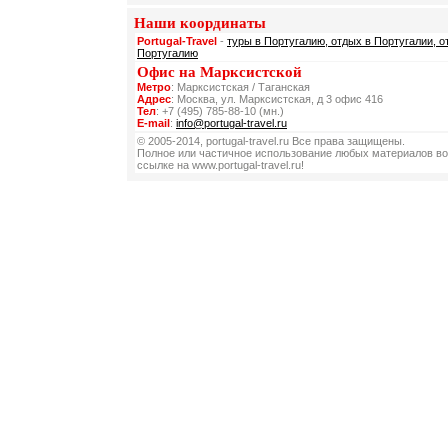
Наши координаты
Portugal-Travel
-
туры в Португалию, отдых в Португалии, о
Португалию
Офис на Марксистской
Метро
: Марксистская / Таганская
Адрес
: Москва, ул. Марксистская, д 3 офис 416
Тел
: +7 (495) 785-88-10 (мн.)
E-mail
:
info@portugal-travel.ru
© 2005-2014, portugal-travel.ru Все права защищены.
Полное или частичное использование любых материалов во
ссылке на www.portugal-travel.ru!