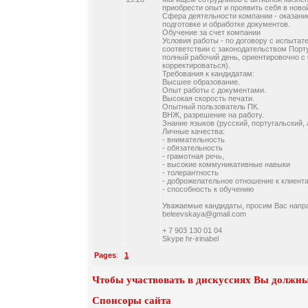
приобрести опыт и проявить себя в ново
Сфера деятельности компании - оказани
подготовке и обработке документов.
Обучение за счет компании
Условия работы - по договору с испыта
соответствии с законодательством Порту
полный рабочий день, ориентировочно с 0
корректироваться).
Требования к кандидатам:
Высшее образование.
Опыт работы с документами.
Высокая скорость печати.
Опытный пользователь ПК.
ВНЖ, разрешение на работу.
Знание языков (русский, португальский, 
Личные качества:
- внимательность
- обязательность
- грамотная речь,
- высокие коммуникативные навыки
- толерантность
- доброжелательное отношение к клиент
- способность к обучению
Уважаемые кандидаты, просим Вас напра
beleevskaya@gmail.com
+ 7 903 130 01 04
Skype hr-irinabel
Pages
:
1
Чтобы участвовать в дискуссиях Вы должны
Спонсоры сайта