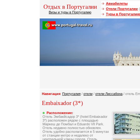
Авиабилеты
Отдых в Португалии
Отели Португалии
(
Визы и туры в Португалию
Туры в Португалию
Навигация
:
Португалия
/
отели
/
отели Лиссабона
/ отель Em
Embaixador (3*)
Расположение:
Отель Эмбакйсадор 3* (hotel Embaixador
3*) расположен рядом с площадью
Маркеш де Помбал и Eduardo VII Park.
Отель недавно полностью обновлен.
Отель удобно располагается в 5 минутах
от станции метро и недалеко от
центральной улицы города. Отель