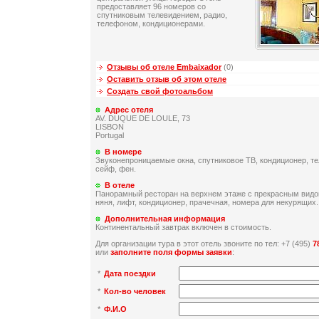
предоставляет 96 номеров со
спутниковым телевидением, радио,
телефоном, кондиционерами.
Отзывы об отеле Embaixador
(0)
Оставить отзыв об этом отеле
Создать свой фотоальбом
Адрес отеля
AV. DUQUE DE LOULE, 73
LISBON
Portugal
В номере
Звуконепроницаемые окна, спутниковое ТВ, кондиционер, те
сейф, фен.
В отеле
Панорамный ресторан на верхнем этаже с прекрасным видом
няня, лифт, кондиционер, прачечная, номера для некурящих.
Дополнительная информация
Континентальный завтрак включен в стоимость.
Для организации тура в этот отель звоните по тел: +7 (495)
7
или
заполните поля формы заявки
:
*
Дата поездки
*
Кол-во человек
*
Ф.И.О