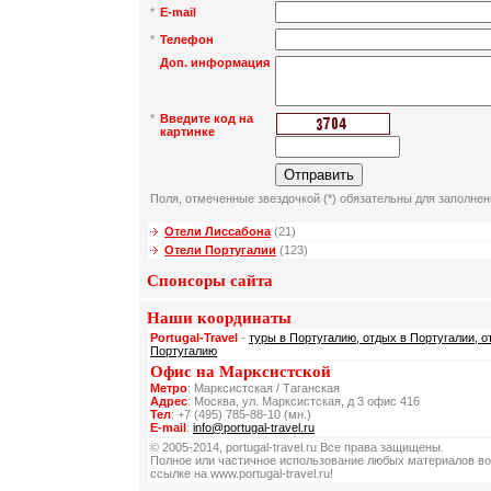
*
E-mail
*
Телефон
Доп. информация
*
Введите код на
картинке
Поля, отмеченные звездочкой (*) обязательны для заполнен
Отели Лиссабона
(21)
Отели Португалии
(123)
Спонсоры сайта
Наши координаты
Portugal-Travel
-
туры в Португалию, отдых в Португалии, о
Португалию
Офис на Марксистской
Метро
: Марксистская / Таганская
Адрес
: Москва, ул. Марксистская, д 3 офис 416
Тел
: +7 (495) 785-88-10 (мн.)
E-mail
:
info@portugal-travel.ru
© 2005-2014, portugal-travel.ru Все права защищены.
Полное или частичное использование любых материалов во
ссылке на www.portugal-travel.ru!