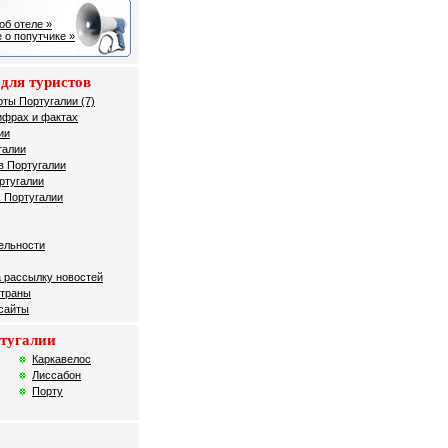
об отеле »
 о попутчике »
для туристов
рты Португалии (7)
ифрах и фактах
ии
галии
в Португалии
ртугалии
 Португалии
ельности
 рассылку новостей
страны
 сайты
тугалии
Каркавелос
Лиссабон
Порту