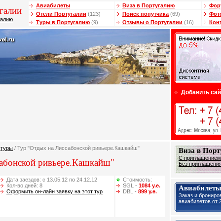
Авиабилеты
Виза в Португалию
Фор
галии
Отели Португалии
(123)
Поиск попутчика
(69)
Фот
галию
Туры в Португалию
(9)
Отзывы о Португалии
(16)
Кон
Добавить сай
/
туры
/ Тур "Отдых на Лиссабонской ривьере.Кашкайш"
Виза в Пор
С приглашением 
абонской ривьере.Кашкайш"
Без приглашения 
Дата заездов: с 13.05.12 по 24.12.12
Стоимость:
Кол-во дней: 8
SGL -
1084 у.е.
Авиабилеты
Оформить он-лайн заявку на этот тур
DBL -
899 у.е.
Заказ и брониро
авиабилетов от 2