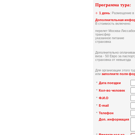
Программа тура:
1 день
: Размещение в
Дополнительная инфо
В стоимость включено:
перелет Москва-Лиссабо
трансфер
указанное питание
страховка
Дополнительно оплачива
виза - 50 Евро за паспорт
cтраховка от невыезда
Для организации этого тур
или
заполните поля фо
*
Дата поездки
*
Кол-во человек
*
Ф.И.О
*
E-mail
*
Телефон
Доп. информация
*
Введите код на