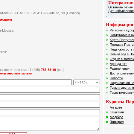
Интерактив
Оставить отзыв 
Дать объявление
 отеле VILA GALE VILLAGE CASCAIS 4*, BB (Cascais)
рмация:
Информация 
Регионы и куро
н-Москва
Португалия в ц
Карта Португал
Погода в Порту
Недвижимость 
ется:
Новый Год в По
,
Отдых в замках
Аренда яхт
Развлечения
а звоните по тел: +7 (495)
785-88-10
(мн.),
Достопримечат
рмы он-лайн заявки
:
Новости
Подписаться на
Туры в другие 
Туристические
Курорты Пор
Алгарве
Кашкаиш
Мадейра
Эшторил