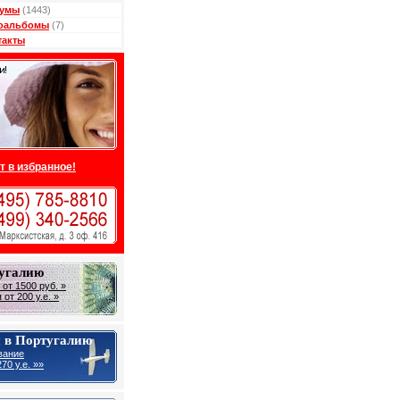
умы
(1443)
оальбомы
(7)
такты
т в избранное!
тугалию
от 1500 руб. »
от 200 у.е. »
 в Португалию
вание
70 у.е. »»