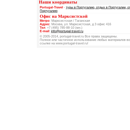
Наши координаты
Portugal-Travel
-
туры в Португалию, отдых в Португалии, о
Португалию
Офис на Марксистской
Метро
: Марксистская / Таганская
Адрес
: Москва, ул. Марксистская, д 3 офис 416
Тел
: +7 (495) 785-88-10 (мн.)
E-mail
:
info@portugal-travel.ru
© 2005-2014, portugal-travel.ru Все права защищены.
Полное или частичное использование любых материалов во
ссылке на www.portugal-travel.ru!