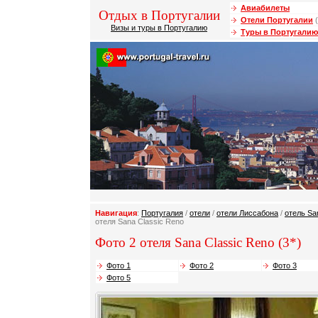
Авиабилеты
Отдых в Португалии
Отели Португалии
(
Визы и туры в Португалию
Туры в Португалию
Навигация
:
Португалия
/
отели
/
отели Лиссабона
/
отель Sa
отеля Sana Classic Reno
Фото 2 отеля Sana Classic Reno (3*)
Фото 1
Фото 2
Фото 3
Фото 5